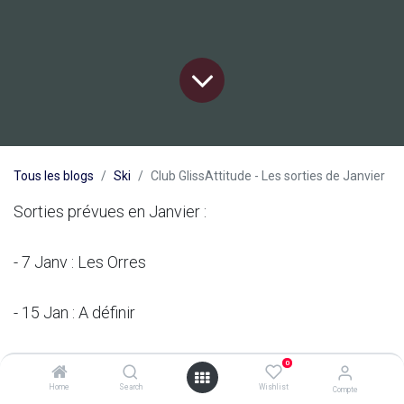
Tous les blogs
Ski
Club GlissAttitude - Les sorties de Janvier
Sorties prévues en Janvier :
- 7 Janv : Les Orres
- 15 Jan : A définir
- 24 Jan : skis tests Meribel
0
Home
Search
Wishlist
Compte