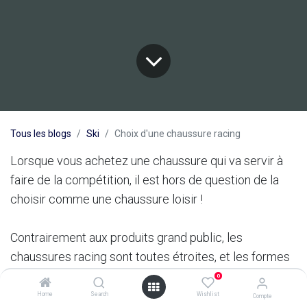
Tous les blogs
Ski
Choix d'une chaussure racing
Lorsque vous achetez une chaussure qui va servir à
faire de la compétition, il est hors de question de la
choisir comme une chaussure loisir !
Contrairement aux produits grand public, les
chaussures racing sont toutes étroites, et les formes
sont relativement semblables. C'est donc surtout le
0
travail d'adaptation au pied qui sera primordial.
Home
Search
Wishlist
Compte