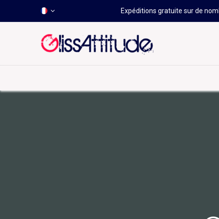
Expéditions gratuite sur de nomb
-50 À -80%
HOT
Déstockage
Windsurf
Wing