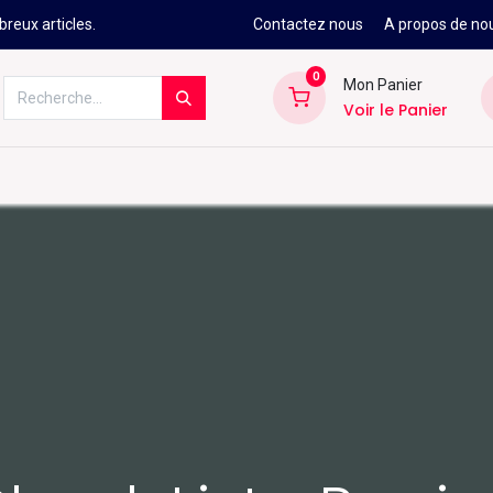
reux articles.
Contactez nous
A propos de no
0
Mon Panier
Voir le Panier
Kitesurf
Néoprène
Ski
Snowbo