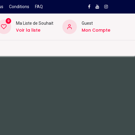
us
Conditions
FAQ
0
Ma Liste de Souhait
Guest
Voir la liste
Mon Compte
NEW
PRO
ard
Divers
Location
Pros
SAV