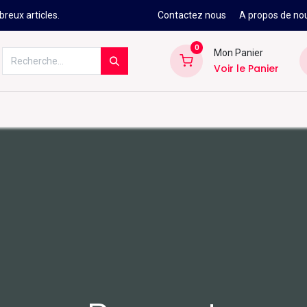
reux articles.
Contactez nous
A propos de no
0
Mon Panier
Voir le Panier
Kitesurf
Néoprène
Ski
Snowbo