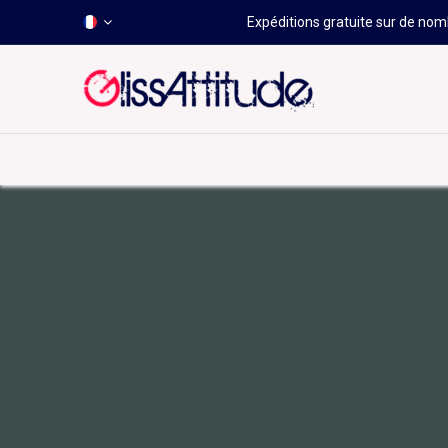
Expéditions gratuite sur de nomb
-50 À -80%
HOT
Déstockage
Windsurf
Wing