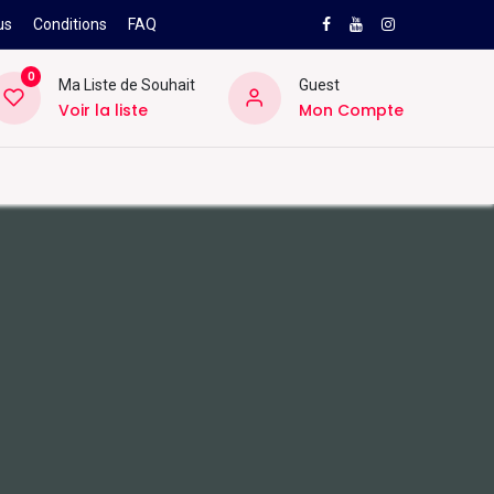
us
Conditions
FAQ
0
Ma Liste de Souhait
Guest
Voir la liste
Mon Compte
NEW
PRO
ard
Divers
Location
Pros
SAV