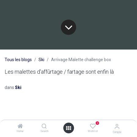
Tous les blogs
Ski
Arrivage Malette challenge box
Les malettes d'affûrtage / fartage sont enfin là
dans
Ski
0
Home
Search
Wishlist
Compte