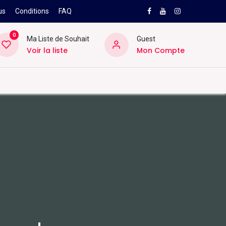
us
Conditions
FAQ
0
Ma Liste de Souhait
Guest
Voir la liste
Mon Compte
NEW
PRO
ard
Divers
Location
Pros
SAV