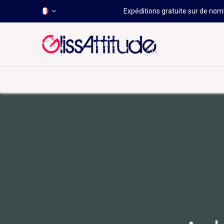
Expéditions gratuite sur de nomb
-50 À -80%
HOT
Déstockage
Windsurf
Wing