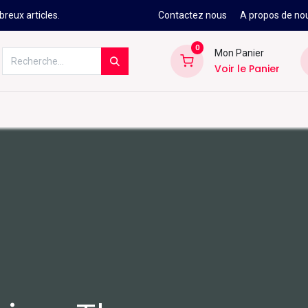
reux articles.
Contactez nous
A propos de no
0
Mon Panier
Voir le Panier
Kitesurf
Néoprène
Ski
Snowbo