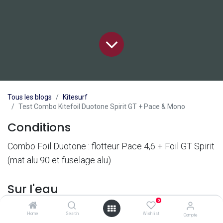
Tous les blogs
Kitesurf
Test Combo Kitefoil Duotone Spirit GT + Pace & Mono
Conditions
Combo Foil Duotone : flotteur Pace 4,6 + Foil GT Spirit
(mat alu 90 et fuselage alu)
Sur l'eau
0
Combo Foil Duotone
Home
Search
Wishlist
Compte