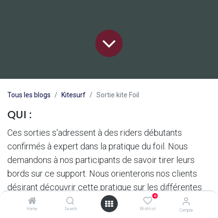
Tous les blogs
Kitesurf
Sortie kite Foil
QUI :
Ces sorties s'adressent à des riders débutants
confirmés à expert dans la pratique du foil. Nous
demandons à nos participants de savoir tirer leurs
bords sur ce support. Nous orienterons nos clients
désirant découvrir cette pratique sur les différentes
0
écoles de la région et notamment Marc BLANC de
Home
Search
Wishlist
Compte
l'école mistral kite passion expert incontesté dans le