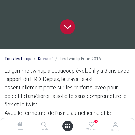
Tous les blogs
Kitesurf
Les twintip Fone 2016
La gamme twintip a beaucoup évolué il y a 3 ans avec
l'apport du HRD. Depuis, le travail s'est
essentiellement porté sur les renforts, avec pour
objectif d'améliorer la solidité sans compromettre le
flex et le twist.
Avec le fermeture de l'usine autrichienne et le
transfert de la production à Taiwann, Fone en a profité
0
pour refaire les moules afin de pouvoir mieux gérer
Home
Search
Wishlist
Compte