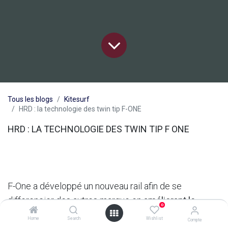
Tous les blogs
Kitesurf
HRD : la technologie des twin tip F-ONE
HRD : LA TECHNOLOGIE DES TWIN TIP F ONE
F-One a développé un nouveau rail afin de se
differencier des autres marque en
améliorant le
0
confort de leur twins-tips.
Home
Search
Wishlist
Compte