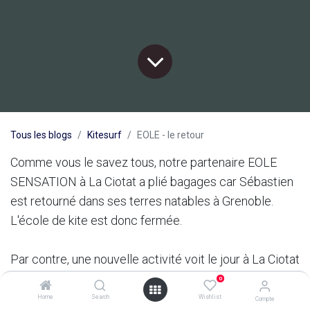
Tous les blogs
Kitesurf
EOLE - le retour
Comme vous le savez tous, notre partenaire EOLE
SENSATION à La Ciotat a plié bagages car Sébastien
est retourné dans ses terres natables à Grenoble.
L'école de kite est donc fermée.
Par contre, une nouvelle activité voit le jour à La Ciotat
sous l'égide de Christophe Desteuque. Ce dernier va
0
proposer avec Mer et Vent des déposes en mer, des
Home
Search
Wishlist
Compte