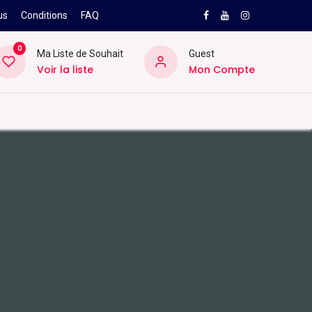
us
Conditions
FAQ
0
Ma Liste de Souhait
Guest
Voir la liste
Mon Compte
NEW
PRO
ard
Divers
Location
Pros
SAV