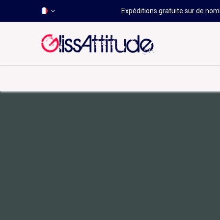
Expéditions gratuite sur de nomb
-50 À -80%
HOT
Déstockage
Windsurf
Wing