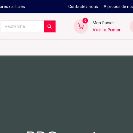
reux articles.
Contactez nous
A propos de no
0
Mon Panier
Voir le Panier
Kitesurf
Néoprène
Ski
Snowbo