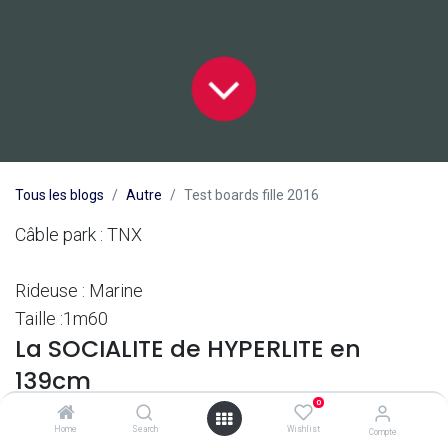
Tous les blogs
Autre
Test boards fille 2016
Câble park : TNX
Rideuse : Marine
Taille :1m60
La SOCIALITE de HYPERLITE en
139cm
0
Elle paraît très grande mais en faite elle est mesurée
Home
Search
Wishlist
Compte
de chaque extrémité au centre. Vu que son shape est