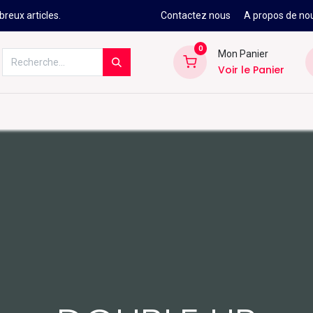
reux articles.
Contactez nous
A propos de no
0
Mon Panier
Voir le Panier
Kitesurf
Néoprène
Ski
Snowbo