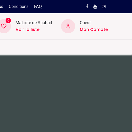
us
Conditions
FAQ
0
Ma Liste de Souhait
Guest
Voir la liste
Mon Compte
NEW
PRO
ard
Divers
Location
Pros
SAV