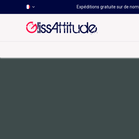
Expéditions gratuite sur de nomb
-50 À -80%
HOT
Déstockage
Windsurf
Wing