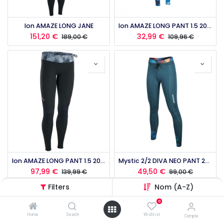
Ion AMAZE LONG JANE
Ion AMAZE LONG PANT 1.5 2021
151,20
€
32,99
€
189,00
€
109,96
€
Ion AMAZE LONG PANT 1.5 2023
Mystic 2/2 DIVA NEO PANT 2020
97,99
€
49,50
€
139,99
€
99,00
€
Filters
Nom (A-Z)
0
Home
Search
Wishlist
Compte