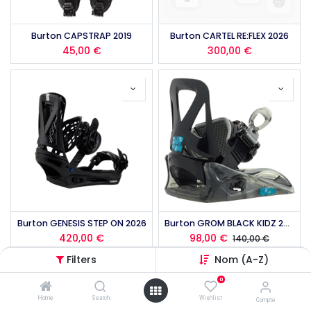
Burton CAPSTRAP 2019
Burton CARTEL RE:FLEX 2026
45,00
€
300,00
€
Burton GENESIS STEP ON 2026
Burton GROM BLACK KIDZ 2018
420,00
€
98,00
€
140,00
€
Filters
Nom (A-Z)
0
Home
Search
Wishlist
Compte