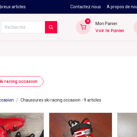
reux articles.
Contactez nous
A propos de no
0
Mon Panier
Voir le Panier
Kitesurf
Néoprène
Ski
Snowbo
ki racing occasion
ccasion
Chaussures ski racing occasion
- 9 articles