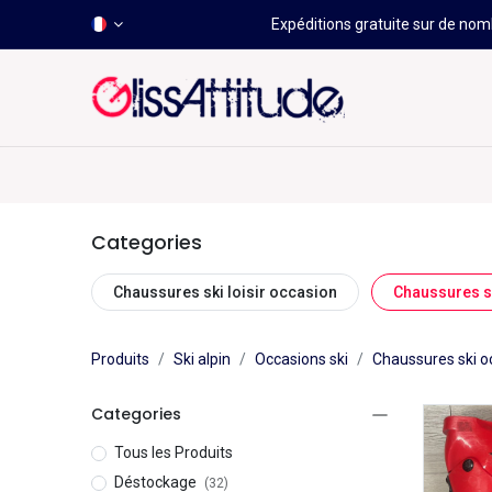
Expéditions gratuite sur de nomb
-50 À -80%
HOT
Déstockage
Windsurf
Wing
Categories
Chaussures ski loisir occasion
Chaussures s
Produits
Ski alpin
Occasions ski
Chaussures ski o
Categories
Tous les Produits
Déstockage
(32)