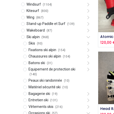
Windsurf
(1104)
Kitesurf
(830)
Wing
(867)
Stand-up Paddle et Surf
(139)
Wakeboard
(87)
Aj
Ski alpin
(968)
120,00
Skis
(93)
Fixations ski alpin
(154)
Chaussures ski alpin
(104)
Batons ski
(31)
Equipement de protection ski
(140)
Peaux ski randonnée
(10)
Matériel sécurité ski
(10)
Bagagerie ski
(19)
Entretien ski
(131)
Vêtements skis
(216)
Aj
Occasions ski
(57)