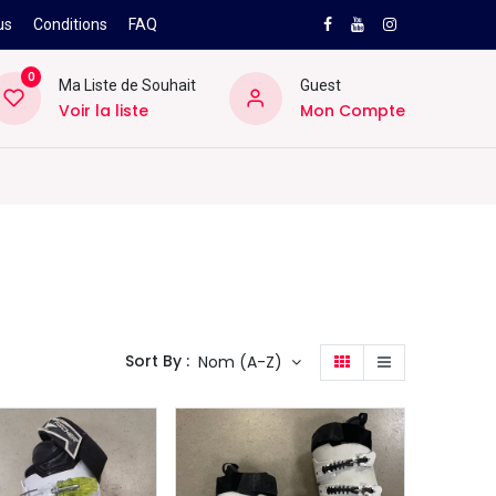
us
Conditions
FAQ
0
Ma Liste de Souhait
Guest
Voir la liste
Mon Compte
NEW
PRO
ard
Divers
Location
Pros
SAV
Sort By :
Nom (A-Z)