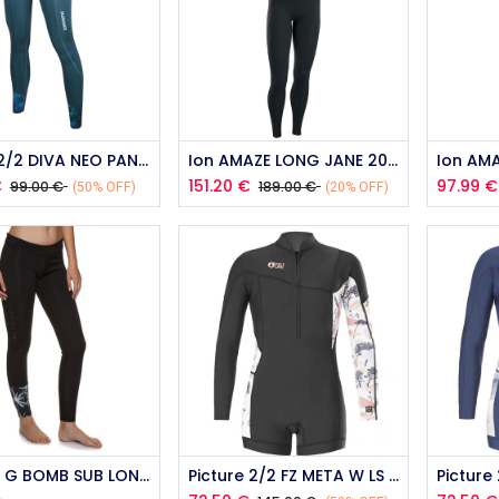
Add to Cart
Mystic 2/2 DIVA NEO PANT 2020
Ion AMAZE LONG JANE 2022
€
151.20
€
97.99
€
99.00
€
189.00
€
(50% OFF)
(20% OFF)
Add to Cart
Rip curl G BOMB SUB LONG PANT BLK
Picture 2/2 FZ META W LS 296 PLYA 2023