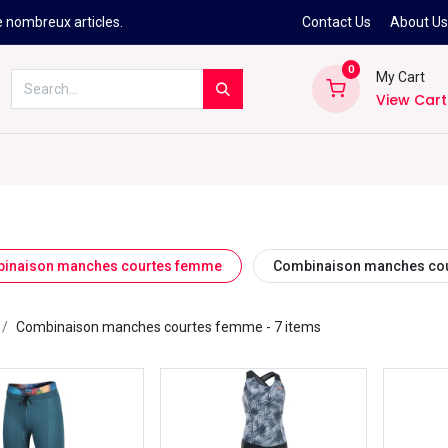
e nombreux articles.
Contact Us
About U
0
My Cart
View Cart
Kitesurf
Néoprène
Ski
Snowbo
inaison manches courtes femme
Combinaison manches cou
Combinaison manches courtes femme
- 7 items