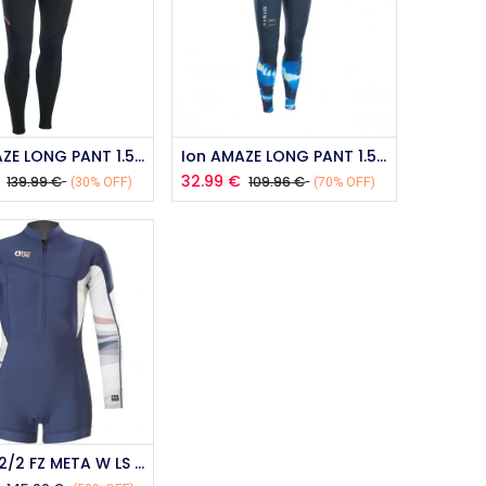
Add to Cart
Ion AMAZE LONG PANT 1.5 2023
Ion AMAZE LONG PANT 1.5 2021
32.99
€
139.99
€
109.96
€
(30% OFF)
(70% OFF)
Picture 2/2 FZ META W LS 296 MIRAGE 2023