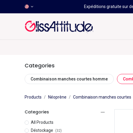
Expéditions gratuite sur d
-50 À -80%
HOT
Déstockage
Windsurf
Wing
Categories
Combinaison manches courtes homme
Comb
Products
Néoprène
Combinaison manches courtes
Categories
All Products
Déstockage
(32)