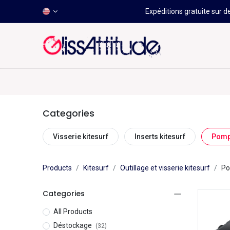
Expéditions gratuite sur d
-50 À -80%
HOT
Déstockage
Windsurf
Wing
Categories
Visserie kitesurf
Inserts kitesurf
Pomp
Products
Kitesurf
Outillage et visserie kitesurf
Po
Categories
All Products
Déstockage
(32)