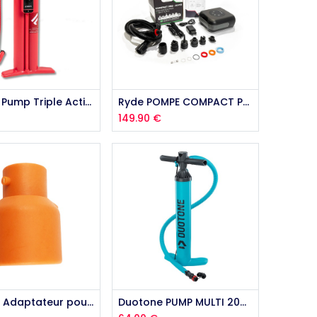
Add to Cart
Fanatic Pump Triple Action HP6
Ryde POMPE COMPACT PRO 20 PSI + BATTERIE
€
149.90
€
Embout Adaptateur pour valve Max Air Flow
Duotone PUMP MULTI 2025