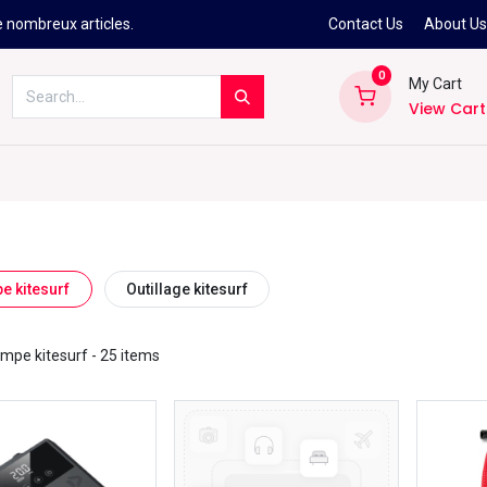
e nombreux articles.
Contact Us
About U
0
My Cart
View Cart
Kitesurf
Néoprène
Ski
Snowbo
e kitesurf
Outillage kitesurf
mpe kitesurf
- 25 items