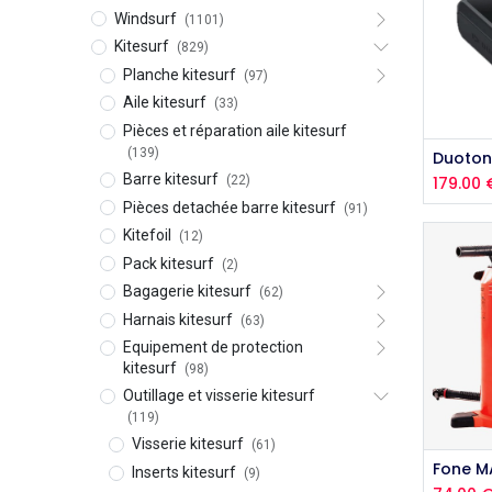
Windsurf
(1101)
Kitesurf
(829)
Planche kitesurf
(97)
Aile kitesurf
(33)
Pièces et réparation aile kitesurf
(139)
Barre kitesurf
(22)
179.00
Pièces detachée barre kitesurf
(91)
Kitefoil
(12)
Pack kitesurf
(2)
Bagagerie kitesurf
(62)
Harnais kitesurf
(63)
Equipement de protection
kitesurf
(98)
Outillage et visserie kitesurf
(119)
Visserie kitesurf
(61)
Inserts kitesurf
(9)