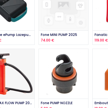
Duotone ePump Lazepump
Fone MINI PUMP 2025
€
74.00
€
119.00
Add to Cart
Fone MAX FLOW PUMP 2026
Fone PUMP NOZZLE