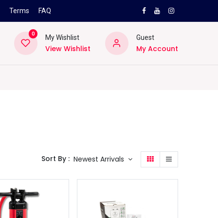
s
Terms
FAQ
0
My Wishlist
Guest
View Wishlist
My Account
NEW
PRO
ard
Lifestyle
Location
Pro
Helpd
Sort By :
Newest Arrivals