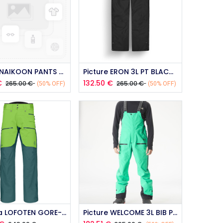
Add to Cart
Picture NAIKOON PANTS BLACK 2026
Picture ERON 3L PT BLACK 2025
€
132.50
€
265.00
€
265.00
€
(50% OFF)
(50% OFF)
Add to Cart
Norrona LOFOTEN GORE-TEX PRO PANT GREEN
Picture WELCOME 3L BIB PANTS GREEN 2024