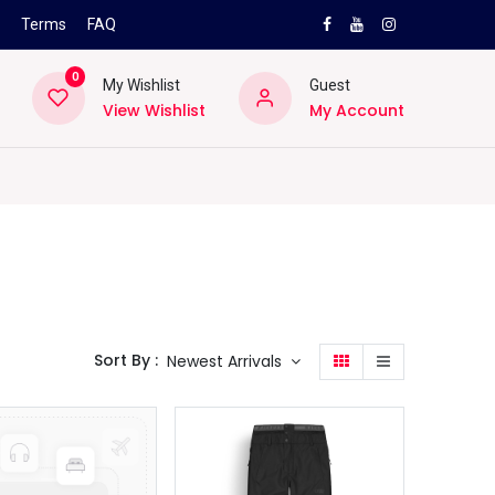
s
Terms
FAQ
0
My Wishlist
Guest
View Wishlist
My Account
NEW
PRO
ard
Lifestyle
Location
Pro
Helpd
Sort By :
Newest Arrivals