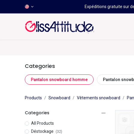
Expéditions gratuite sur d
-50 À -80%
HOT
Déstockage
Windsurf
Wing
Categories
Pantalon snowboard homme
Pantalon snow
Products
Snowboard
Vêtements snowboard
Pan
Categories
All Products
Déstockage
(32)