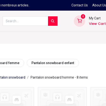
e nombreux articles.
Contact Us
About U
0
My Cart
View Cart
Kitesurf
Néoprène
Ski
Snowbo
board femme
Pantalon snowboard enfant
talon snowboard
Pantalon snowboard homme
- 8 items