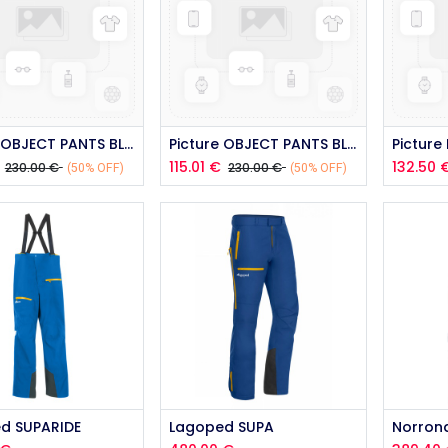
Picture OBJECT PANTS BLUE 2026
Picture OBJECT PANTS BLUE 2026
115.01
€
132.50
230.00
€
230.00
€
(50% OFF)
(50% OFF)
Add to Cart
Add to Cart
d SUPARIDE
Lagoped SUPA