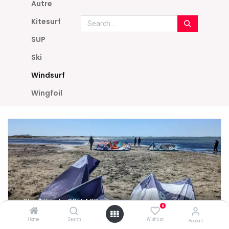
Autre
Kitesurf
SUP
Ski
Windsurf
Wingfoil
GlissAttitude, COLLARD Eric
0
Les clubs du 13
Home
Search
Wishlist
Account