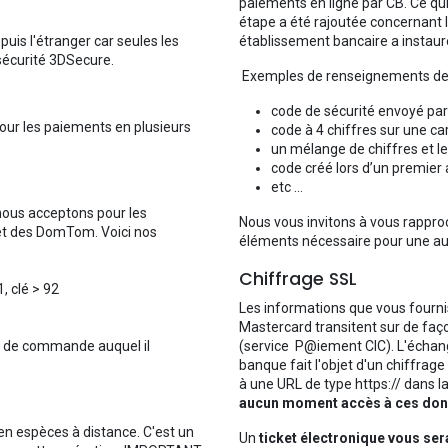
paiements en ligne par CB. Ce qu
étape a été rajoutée concernant l
uis l'étranger car seules les
établissement bancaire a instauré
sécurité 3DSecure.
Exemples de renseignements dema
code de sécurité envoyé pa
our les paiements en plusieurs
code à 4 chiffres sur une ca
un mélange de chiffres et le
code créé lors d’un premier
etc …
nous acceptons pour les
Nous vous invitons à vous rappro
et des DomTom. Voici nos
éléments nécessaire pour une aut
Chiffrage SSL
 clé > 92
Les informations que vous fourni
Mastercard transitent sur de fa
o de commande auquel il
(service P@iement CIC). L'échange
banque fait l'objet d'un chiffrage
à une URL de type https:// dans l
aucun moment accès à ces do
 espèces à distance. C'est un
Un
ticket électronique vous s