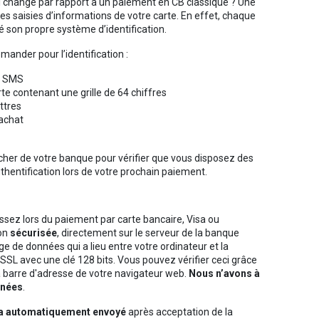
i change par rapport à un paiement en CB classique ? Une
es saisies d’informations de votre carte. En effet, chaque
 son propre système d’identification.
nder pour l’identification :
r SMS
rte contenant une grille de 64 chiffres
ttres
 achat
cher de votre banque pour vérifier que vous disposez des
hentification lors de votre prochain paiement.
ssez lors du paiement par carte bancaire, Visa ou
çon
sécurisée
, directement sur le serveur de la banque
 de données qui a lieu entre votre ordinateur et la
 SSL avec une clé 128 bits. Vous pouvez vérifier ceci grâce
a barre d'adresse de votre navigateur web.
Nous n’avons à
nnées
.
era automatiquement envoyé
après acceptation de la