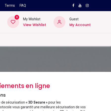
s
Terms
FAQ
0
My Wishlist
Guest
View Wishlist
My Account
NEW
PRO
ard
Lifestyle
Location
Pro
Helpd
iements en ligne
ons
e de sécurisation
« 3D Secure »
pour les
rotocole vous garantit une meilleure sécurisation de vos