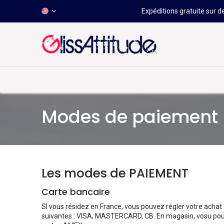
Expéditions gratuite sur d
-50 À -80%
HOT
Déstockage
Windsurf
Wing
Modes de paiement
Les modes de PAIEMENT
Carte bancaire
SI vous résidez en France, vous pouvez régler votre achat 
suivantes : VISA, MASTERCARD, CB. En magasin, vosu pou