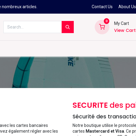
e nombreux articles.
Contact Us
About U
0
My Cart
View Cart
Kitesurf
Néoprène
Ski
Snowbo
SECURITE
des pa
Sécurité des transacti
avec les cartes bancaires
Notre boutique utilise le protocol
vez également régler avec les
cartes
Mastercard et Visa
. Ce p