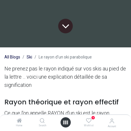
All Blogs
Ski
Le rayon d'un ski parabolique
Ne prenez pas le rayon indiqué sur vos skis au pied de
la lettre ... voici une explication détaillée de sa
signification
Rayon théorique et rayon effectif
Ce que l'on appelle RAYON d'un ski est le rayon
0
théorique maximal que ferait le ski si on effectue un
Home
Search
Wishlist
Account
virage coupé sans amorcer le moindre dérapage.