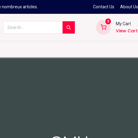
e nombreux articles.
Contact Us
About U
0
My Cart
View Cart
Kitesurf
Néoprène
Ski
Snowbo