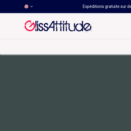
Expéditions gratuite sur d
-50 À -80%
HOT
Déstockage
Windsurf
Wing