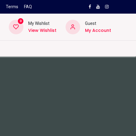
s
Terms
FAQ
0
My Wishlist
Guest
View Wishlist
My Account
NEW
PRO
ard
Lifestyle
Location
Pro
Helpd