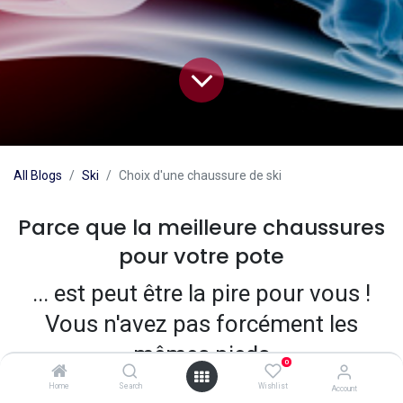
All Blogs
Ski
Choix d'une chaussure de ski
Parce que la meilleure chaussures
pour votre pote
... est peut être la pire pour vous !
Vous n'avez pas forcément les
Nos services
mêmes pieds
On vous conseille
Le bon modèle
0
pour vous éviter les
une question
Home
Search
Wishlist
Account